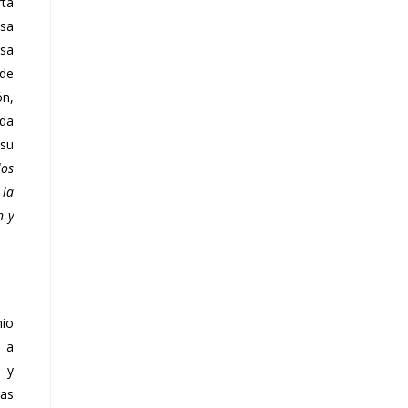
rta
esa
esa
ede
ón,
uda
 su
los
 la
n y
nio
, a
s y
ñas