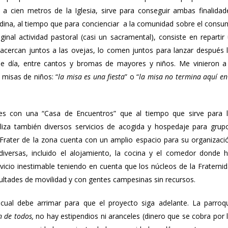
a cien metros de la Iglesia, sirve para conseguir ambas finalidad
ndina, al tiempo que para concienciar a la comunidad sobre el cons
iginal actividad pastoral (casi un sacramental), consiste en repartir
se acercan juntos a las ovejas, lo comen juntos para lanzar después 
se día, entre cantos y bromas de mayores y niños. Me vinieron a
misas de niños: “
la misa es una fiesta
” o “
la misa no termina aquí en
es con una “Casa de Encuentros” que al tiempo que sirve para 
aliza también diversos servicios de acogida y hospedaje para grup
la Frater de la zona cuenta con un amplio espacio para su organizaci
iversas, incluido el alojamiento, la cocina y el comedor donde 
vicio inestimable teniendo en cuenta que los núcleos de la Fraterni
ltades de movilidad y con gentes campesinas sin recursos.
ual debe arrimar para que el proyecto siga adelante. La parroq
n de todos,
no hay estipendios ni aranceles (dinero que se cobra por 