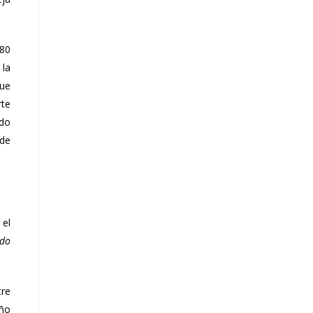
 80
 la
que
rte
ndo
 de
 el
ido
tre
año