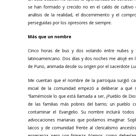
se han formado y crecido no en el caldo de cultivo d
análisis de la realidad, el discernimiento y el compr
perseguidas por los opresores de siempre.
Más que un nombre
Cinco horas de bus y dos volando entre nubes y ll
latinoamericano. Dos días y dos noches me alojé en 
de Puno, animada desde su origen por el sacerdote Lu
Me cuentan que el nombre de la parroquia surgió ca
inicial de la comunidad empezó a deliberar a qué s
“llamémosle lo que está llamada a ser, ¡Pueblo de Dio
de las familias más pobres del barrio; un pueblo co
contaminar el Evangelio. Su nombre incluirá todo
advocaciones marianas que podamos imaginar. Soplab
laicos y de comunidad frente al clericalismo ancestr
esperanza, pero con firmeza. (Vamos, como debería