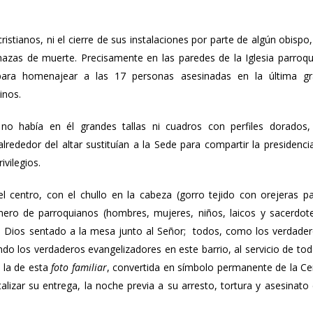
stianos, ni el cierre de sus instalaciones por parte de algún obispo,
nazas de muerte. Precisamente en las paredes de la Iglesia parroqu
 para homenajear a las 17 personas asesinadas en la última g
inos.
no había en él grandes tallas ni cuadros con perfiles dorados,
 alrededor del altar sustituían a la Sede para compartir la presidenci
ivilegios.
centro, con el chullo en la cabeza (gorro tejido con orejeras p
ero de parroquianos (hombres, mujeres, niños, laicos y sacerdot
de Dios sentado a la mesa junto al Señor; todos, como los verdade
do los verdaderos evangelizadores en este barrio, al servicio de to
n la de esta
foto familiar
, convertida en símbolo permanente de la C
alizar su entrega, la noche previa a su arresto, tortura y asesinato