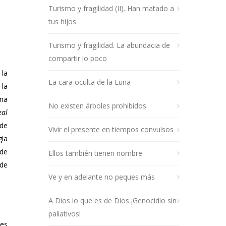
Turismo y fragilidad (II). Han matado a
tus hijos
Turismo y fragilidad. La abundacia de
compartir lo poco
 la
La cara oculta de la Luna
 la
una
No existen árboles prohibidos
eal
 de
Vivir el presente en tiempos convulsos
ía
 de
Ellos también tienen nombre
ede
Ve y en adelante no peques más
A Dios lo que es de Dios ¡Genocidio sin
paliativos!
nes