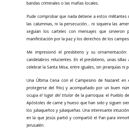
bandas criminales o las mafias locales.
Pude comprobar que nada detiene a estos militantes cri
las calumnias, ni la persecución… ni siquiera las ame
seguían los carteles con mensajes que sirvieron
manifestación por la paz y los derechos de los campes
Me impresionó el presbiterio y su ornamentación: 
candelabros relucientes. En el presbiterio, unas sillas
celebrar la Santa Misa, entre iguales, sin jerarquías ni pr
Una Última Cena con el Campesino de Nazaret en el 
protegerse del frío) y acompañado por un buen núm
ocupa
el lugar del titular
de la parroquia: el Pueblo 
Apóstoles de carne y hueso que han sido y siguen sien
los juliaqueños y juliaqueñas. Una interesante intuició
en la que Jesús partió y compartió el Pan para inmort
Jerusalén.