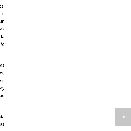
es:
umo
 un
las
 la
 la
las
os,
ón,
hay
dad
uia
las