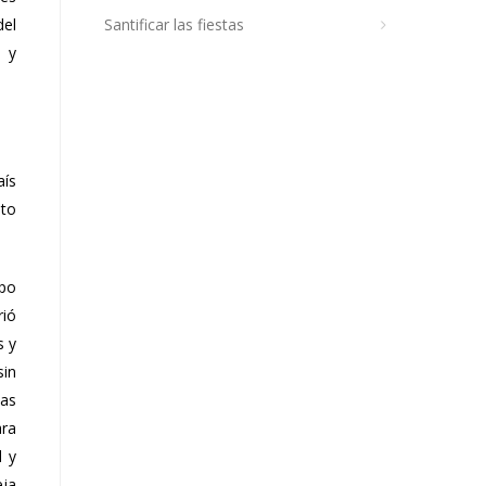
del
Santificar las fiestas
s y
aís
nto
upo
rió
s y
sin
las
ara
d y
eja