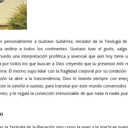
r personalmente a Gustavo Gutiérrez, iniciador de la Teología de
ra andina a todos los continentes. Gustavo
tuvo el gusto
, valga
mundo una interpretación profética y vivencial que aún hoy tiene 
da por todos los que buscan a Dios creyendo que
su presencia más r
rra. Él mismo supo lidiar con la fragilidad corporal por su condición
azón se abre a la trascendencia, Dios
te levanta
siempre con energ
 con la camilla a cuestas
, para transitar por este mundo convencidos
nes; y te regala la convicción irrenunciable de que nada ni nadie pu
z)
 la Teología de la liberación sino como la viven y la practican quie