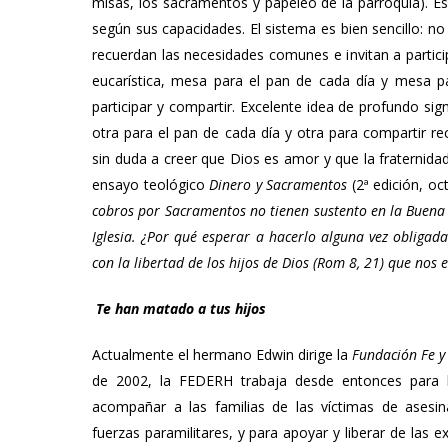
misas, los sacramentos y papeleo de la parroquia). E
según sus capacidades. El sistema es bien sencillo: n
recuerdan las necesidades comunes e invitan a partici
eucarística, mesa para el pan de cada día y mesa p
participar y compartir. Excelente idea de profundo sig
otra para el pan de cada día y otra para compartir r
sin duda a creer que Dios es amor y que la fraternida
ensayo teológico
Dinero y Sacramentos
(2ª edición, oc
cobros por Sacramentos no tienen sustento en la Buena N
Iglesia. ¿Por qué esperar a hacerlo alguna vez obligada
con la libertad de los hijos de Dios (Rom 8, 21) que nos
Te han matado a tus hijos
Actualmente el hermano Edwin dirige la
Fundación Fe 
de 2002, la FEDERH trabaja desde entonces para h
acompañar a las familias de las víctimas de asesi
fuerzas paramilitares, y para apoyar y liberar de las