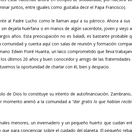
aminar juntos, entre iguales como gustaba decir el Papa Francisco).
te al Padre Lucho como le llaman aquí a su párroco. Ahora a sus
 sin dejarla huérfana o en manos de algún sacerdote, joven y viejo a
 largos años. Esta preocupación no es baladí, es bastante probable 
la comunidad y cuenta aquí con salas de reunión y formación compa
rmano Edwin Poiré Huanta, un laico comprometido que lleva trabaja
los últimos 20 años y buen conocedor y amigo de las fraternidades
tuvimos la oportunidad de charlar con él, bien y despacio.
blo de Dios lo constituye su intento de autofinanciación. Zambrano,
rimer momento animó a la comunidad a
“dar gratis lo que habían recib
imales menores, un invernadero y un pequeño huerto que cuidan en
o que para concienciar sobre el cuidado del planeta. El pequeño reb