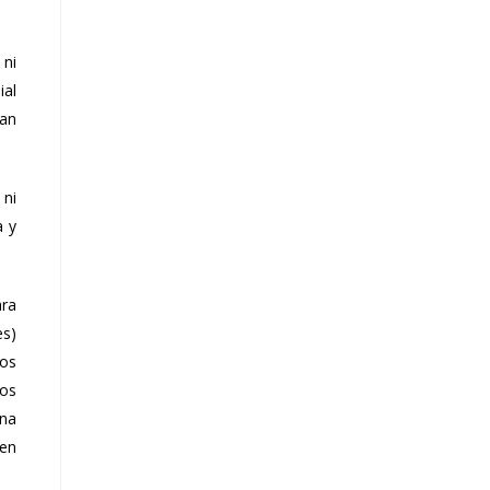
 ni
ial
ran
 ni
a y
ara
es)
ros
dos
ena
 en