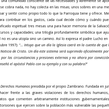
s una comunidad consciente de las necesidades y libremente se apo
o se cobra nada, no hay colecta en las misas; unos sobres en una m
par y sentir como propio todo lo que la Parroquia tiene y ofrece. M
ara contribuir en los gastos, cada cual decide cómo y cuándo pu
nificado espiritual: tres mesas una para hacer memoria de la Salvaci
ecursos y capacidades; una trilogía profundamente simbólica que ay
d no es una utopía sino un camino. Así lo expresa el padre Lucho en
tubre 1997): “
… Intuyo que un día la Iglesia caerá en la cuenta de que 
oticia de Cristo. Un día este sistema será suprimido oficialmente por
 por las circunstancias y presiones externas y no ahora por convicció
 enseñó el apóstol Pablo con su ejemplo y con su palabra?
”
y Derechos Humanos
presidida por el propio Zambrano. Fundada en ju
acer frente a las graves violaciones de los derechos humanos
natos que comenten arbitrariamente instituciones gubernamentale
 extorsiones que ejercen sobre la población más vulnerable las peque