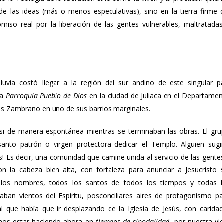
e las ideas (más o menos especulativas), sino en la tierra firme 
omiso real por la liberación de las gentes vulnerables, maltratada
uvia costó llegar a la región del sur andino de este singular p
la
Parroquia Pueblo de Dios
en la ciudad de Juliaca en el Departame
is Zambrano en uno de sus barrios marginales.
si de manera espontánea mientras se terminaban las obras. El gr
anto patrón o virgen protectora dedicar el Templo. Alguien sugi
s! Es decir, una comunidad que camine unida al servicio de las gente
n la cabeza bien alta, con fortaleza para anunciar a Jesucristo 
s los nombres, todos los santos de todos los tiempos y todas 
an vientos del Espíritu, posconciliares aires de protagonismo p
al que había que ir desplazando de la Iglesia de Jesús, con carida
mos estar haciendo ahora en
tiempos de sinodalidad
, por nuestra vi