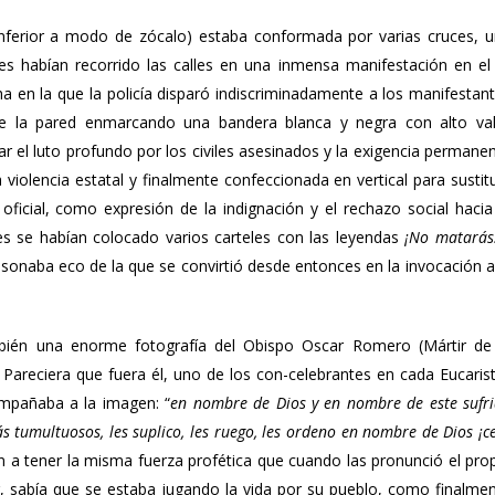
nferior a modo de zócalo) estaba conformada por varias cruces, 
es habían recorrido las calles en una inmensa manifestación en el
a en la que la policía disparó indiscriminadamente a los manifestan
re la pared enmarcando una bandera blanca y negra con alto va
sar el luto profundo por los civiles asesinados y la exigencia permane
a violencia estatal y finalmente confeccionada en vertical para sustitu
ficial, como expresión de la indignación y el rechazo social hacia
es se habían colocado varios carteles con las leyendas
¡No matarás
sonaba eco de la que se convirtió desde entonces en la invocación a
ambién una enorme fotografía del Obispo Oscar Romero (Mártir de
Pareciera que fuera él, uno de los con-celebrantes en cada Eucarist
ompañaba a la imagen: “
en nombre de Dios y en nombre de este sufr
 tumultuosos, les suplico, les ruego, les ordeno en nombre de Dios ¡c
n a tener la misma fuerza profética que cuando las pronunció el pro
r, sabía que se estaba jugando la vida por su pueblo, como finalme