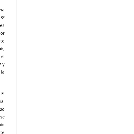
una
 3º
tes
lor
nte
ir,
 el
!
y
 la
 El
ía.
ido
ese
pio
nte