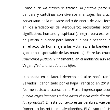
Como si de
un retablo
se tratase,
la predela
(parte i
bandera y cartulinas con diversos mensajes: las cruc
Aniversario de la masacre del 9 de enero de 2023 fech
en los alrededores del Aeropuerto; recostadas sob
significativo, humano y espiritual (el negro para expre
de justicia; el blanco para llamar a la paz a pesar de l
en el acto de homenaje a las víctimas, a la bandera o
gobierno responsable de las muertes). Entre las cruc
¡Queremos justicia!
Y finalmente, en el ambiente aún re
Virgen:
¡Te han matado a tus hijos!
Colocada en el lateral derecho del altar había t
Salvador), canonizado por el Papa Francisco en 2018. 
No me resisto a transcribir la Frase impresa que ac
pueblo cuyos lamentos suben hasta el cielo cada día más
la represión!”.
En este contexto estas palabras, vuelve
Romero a los militares salvadoreños. El Obispo márti